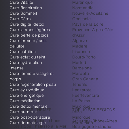
Cure Vitalité
Martinique
Cure Respiration
Normandie
Cure Sommeil
Nouvelle-Aquitaine
Cure Détox
Occitanie
Cure digital detox
Pays de la Loire
Cure jambes légères
Provence-Alpes-Côte
Cure perte de poids
d’Azur
Cure fermeté / anti-
Algarve
cellulite
Madère
Cure nutrition
Lisbonne
Cure éclat du teint
Douro-Porto
Cure hydratation
Madrid
intense
Barcelone
Cure fermeté visage et
Marbella
corps
Gran Canaria
Cure régénération peau
Tenerife
Cure ayurvédique
Lanzarote
Cure énergétique
Fuerteventura
Cure méditation
La Palma
Cure détox mentale
Majorque
TOP 10 PAR THEMES
TOP 10 PAR REGIONS
Cure burn-out
Ibiza
Cure post-opératoire
Minorque
Hôtels Spa Thalasso Luxe
Auvergne-Rhône-Alpes
Cure dermatologie
Formentera
Hôtels Spa Thalasso à la Mer
Bourgogne-Franche-