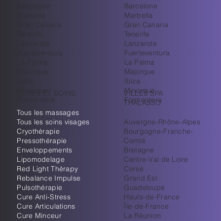
Barcelone
Barcelone
Marbella
Marbella
Gran Canaria
Gran Canaria
Tenerife
Tenerife
Lanzarote
Lanzarote
Fuerteventura
Fuerteventura
La Palma
La Palma
Majorque
Majorque
Ibiza
Ibiza
Minorque
Minorque
CURES ET SOINS
VILLES SPA
Formentera
Formentera
THALASSO
Tous les massages
Tous les soins visages
Auvergne-Rhône-Alpes
Cryothérapie
Bourgogne-Franche-
Pressothérapie
Comté
Enveloppements
Bretagne
Lipomodelage
Centre-Val de Loire
Red Light Thérapy
Corse
Rebalance Impulse
Grand Est
Pulsothérapie
Guadeloupe
Cure Anti-Stress
Hauts-de-France
Cure Articulations
Île-de-France
Cure Minceur
La Réunion