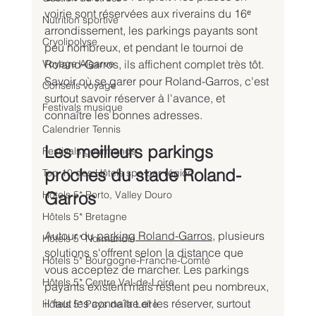
voirie sont réservées aux riverains du 16ᵉ 
Nutrition sportive
arrondissement, les parkings payants sont 
Cryolipolyse
peu nombreux, et pendant le tournoi de 
Voyage Algarve
Roland-Garros, ils affichent complet très tôt. 
Savoir où se garer pour Roland-Garros, c'est 
Conseils voyage
surtout savoir réserver à l'avance, et 
Festivals musique
connaître les bonnes adresses.
Calendrier Tennis
Les meilleurs parkings 
Festivals gourmands
proches du stade Roland-
Top 10 des Hôtels spa par région
Hôtels 5* Porto, Valley Douro
Garros
Hôtels 5* Bretagne
Autour du 
parking Roland-Garros
, plusieurs 
Hôtels 5* Normandie
solutions s'offrent selon la distance que 
Hôtels 5* Bourgogne-Franche-Comté
vous acceptez de marcher. Les parkings 
Hôtels 5* Centre Val-de-Loire
payants existent mais restent peu nombreux, 
il faut les connaître et les réserver, surtout 
Hôtels 5* Pays de la Loire