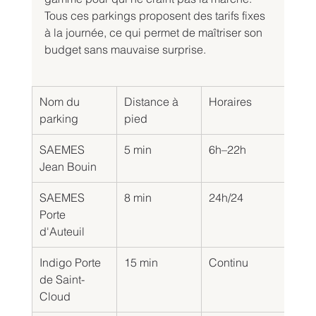
Tous ces parkings proposent des tarifs fixes 
à la journée, ce qui permet de maîtriser son 
budget sans mauvaise surprise.
Nom du 
Distance à 
Horaires
Hau
parking
pied
SAEMES 
5 min
6h–22h
1,8
Jean Bouin
SAEMES 
8 min
24h/24
1,9
Porte 
d'Auteuil
Indigo Porte 
15 min
Continu
2,1
de Saint-
Cloud