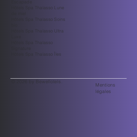
Escapade
Hôtels Spa Thalasso Lune
de miel
Hôtels Spa Thalasso Soins
bio
Hôtels Spa Thalasso Ultra
Luxe
​Hôtels Spa Thalasso
Signature
Hôtels Spa Thalasso Îles
© 2026 by Bewellotels.
Mentions
légales