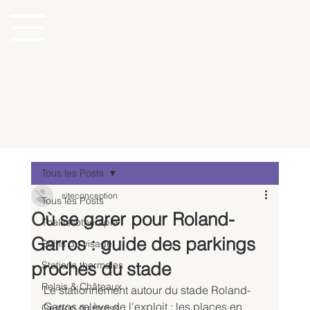
Tous les Posts
siteconception
Tous les Posts
Où se garer pour Roland-
Thalassothérapie
Garros : guide des parkings
Soins du visage
proches du stade
Stations thermales
Relais & Châteaux
Le stationnement autour du stade Roland-
Garros relève de l'exploit : les places en 
Gestion du stress