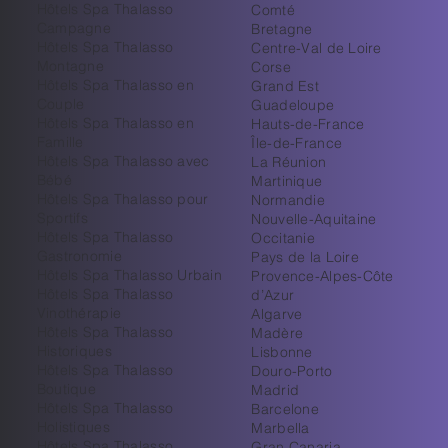
Hôtels Spa Thalasso
Comté
Campagne
Bretagne
Hôtels Spa Thalasso
Centre-Val de Loire
Montagne
Corse
Hôtels Spa Thalasso en
Grand Est
Couple
Guadeloupe
Hôtels Spa Thalasso en
Hauts-de-France
Famille
Île-de-France
Hôtels Spa Thalasso avec
La Réunion
Bébé
Martinique
Hôtels Spa Thalasso pour
Normandie
Sportifs
Nouvelle-Aquitaine
Hôtels Spa Thalasso
Occitanie
Gastronomie
Pays de la Loire
Hôtels Spa Thalasso Urbain
Provence-Alpes-Côte
Hôtels Spa Thalasso
d’Azur
Vinothérapie
Algarve
Hôtels Spa Thalasso
Madère
Historiques
Lisbonne
Hôtels Spa Thalasso
Douro-Porto
Boutique
Madrid
Hôtels Spa Thalasso
Barcelone
Holistiques
Marbella
Hôtels Spa Thalasso
Gran Canaria