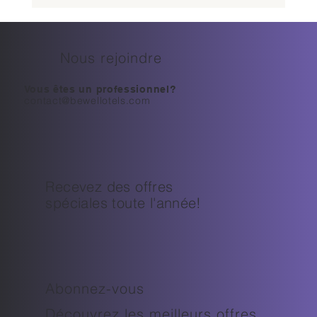
Nous rejoindre
Vous êtes un professionnel?
contact@bewellotels.com
Comment assister à Roland-Garros 2026 :
guide billetterie
Recevez des offres
spéciales toute l'année!
Abonnez-vous
Découvrez les meilleurs offres