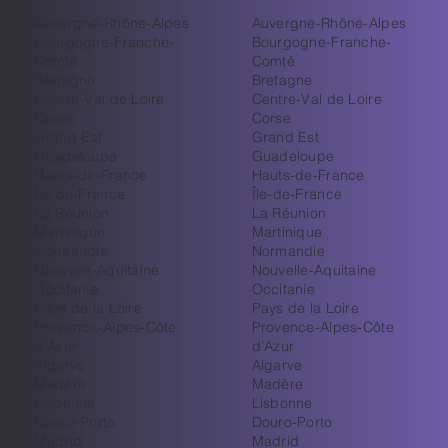
Auvergne-Rhône-Alpes
Auvergne-Rhône-Alpes
Bourgogne-Franche-
Bourgogne-Franche-
Comté
Comté
Bretagne
Bretagne
Centre-Val de Loire
Centre-Val de Loire
Corse
Corse
Grand Est
Grand Est
Guadeloupe
Guadeloupe
Hauts-de-France
Hauts-de-France
Île-de-France
Île-de-France
La Réunion
La Réunion
Martinique
Martinique
Normandie
Normandie
Nouvelle-Aquitaine
Nouvelle-Aquitaine
Occitanie
Occitanie
Pays de la Loire
Pays de la Loire
Provence-Alpes-Côte
Provence-Alpes-Côte
d’Azur
d’Azur
Algarve
Algarve
Madère
Madère
Lisbonne
Lisbonne
Douro-Porto
Douro-Porto
Madrid
Madrid