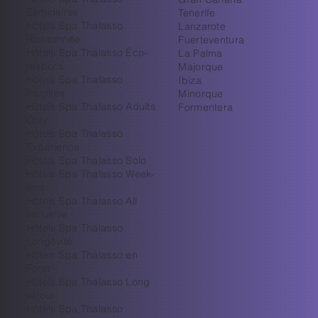
Séminaires
Tenerife
Hôtels Spa Thalasso
Lanzarote
Randonnée
Fuerteventura
Hôtels Spa Thalasso Éco-
La Palma
respons
Majorque
Hôtels Spa Thalasso
Ibiza
Insolites
Minorque
Hôtels Spa Thalasso Adults
Formentera
Only
Hôtels Spa Thalasso
Expérience
Hôtels Spa Thalasso Solo
Hôtels Spa Thalasso Week-
end
Hôtels Spa Thalasso All
Inclusive
Hôtels Spa Thalasso
Longévité
Hôtels Spa Thalasso en
Forêt
Hôtels Spa Thalasso Long
séjour
Hôtels Spa Thalasso