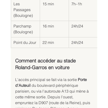
Les 
15 min
7h–1h
2,0
Passages 
(Boulogne)
Parchamp 
16 min
24h/24
2,9
(Boulogne)
Point du Jour
22 min
24h/24
1,9
Comment accéder au stade 
Roland-Garros en voiture
L'accès principal se fait via la sortie 
Porte 
d'Auteuil
 du boulevard périphérique 
parisien, ou via l'autoroute A13 qui mène à 
cette même sortie. Depuis l'ouest, 
empruntez la D907 (route de la Reine), puis 