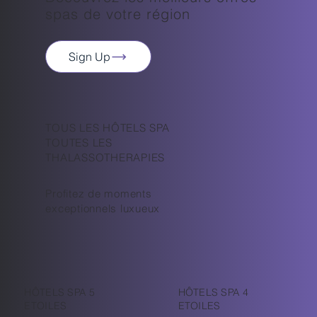
spas de votre région
Sign Up
TOUS LES HÔTELS SPA
TOUTES LES
THALASSOTHERAPIES
Profitez de moments
exceptionnels luxueux
HÔTELS SPA 5
HÔTELS SPA 4
ETOILES
ETOILES