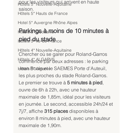
pour les visiteurs qui arrivent en haute 
Hôtels 5* Nouvelle-Aquitaine
saison.
Hôtels 5* Hauts de France
Hotel 5* Auvergne Rhône Alpes
Parkings à moins de 10 minutes à 
Hôtels 5* Occitanie
pied du stade
Hôtels 5* Ile-de-France
Hôtels 4* Nouvelle-Aquitaine
Chercher où se garer pour Roland-Garros 
Hôtels 4* ALGARVE
commence par deux adresses : le parking 
Jean Bouin et le SAEMES Porte d'Auteuil, 
Hôtels 5* Algarve
les plus proches du stade Roland-Garros. 
Le premier se trouve à 
5 minutes à pied
, 
ouvre de 6h à 22h, avec une hauteur 
maximale de 1,85m, idéal pour les visiteurs 
en journée. Le second, accessible 24h/24 et 
7j/7, affiche 
315 places
 disponibles à 
environ 8 minutes à pied, avec une hauteur 
maximale de 1,90m.