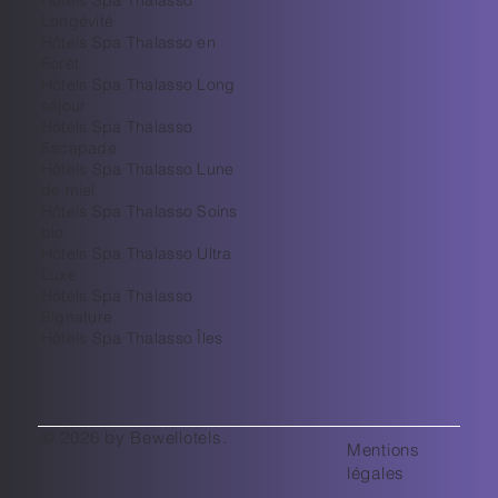
Hôtels Spa Thalasso
Longévité
Hôtels Spa Thalasso en
Forêt
Hôtels Spa Thalasso Long
séjour
Hôtels Spa Thalasso
Escapade
Hôtels Spa Thalasso Lune
de miel
Hôtels Spa Thalasso Soins
bio
Hôtels Spa Thalasso Ultra
Luxe
​Hôtels Spa Thalasso
Signature
Hôtels Spa Thalasso Îles
© 2026 by Bewellotels.
Mentions
légales