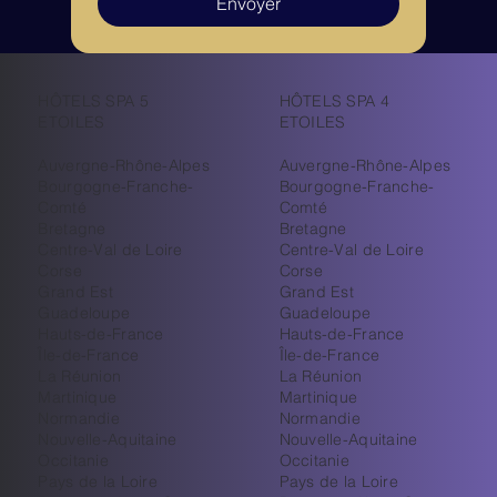
Envoyer
HÔTELS SPA 5
HÔTELS SPA 4
ETOILES
ETOILES
Auvergne-Rhône-Alpes
Auvergne-Rhône-Alpes
Bourgogne-Franche-
Bourgogne-Franche-
Comté
Comté
Bretagne
Bretagne
Centre-Val de Loire
Centre-Val de Loire
Corse
Corse
Grand Est
Grand Est
Guadeloupe
Guadeloupe
Hauts-de-France
Hauts-de-France
Île-de-France
Île-de-France
La Réunion
La Réunion
Martinique
Martinique
Normandie
Normandie
Nouvelle-Aquitaine
Nouvelle-Aquitaine
Occitanie
Occitanie
Pays de la Loire
Pays de la Loire