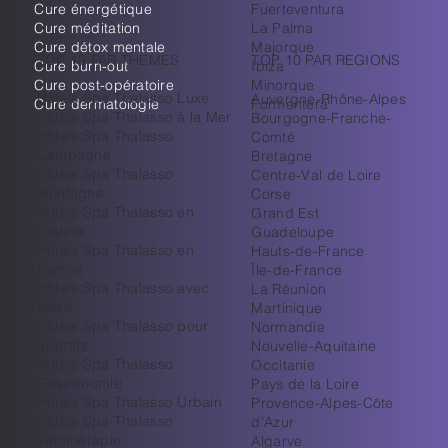
Cure énergétique
Fuerteventura
Cure méditation
La Palma
Cure détox mentale
Majorque
TOP 10 PAR THEMES
TOP 10 PAR REGIONS
Cure burn-out
Ibiza
Cure post-opératoire
Minorque
Hôtels Spa Thalasso Luxe
Auvergne-Rhône-Alpes
Cure dermatologie
Formentera
Hôtels Spa Thalasso à la Mer
Bourgogne-Franche-
Hôtels Spa Thalasso
Comté
Campagne
Bretagne
Hôtels Spa Thalasso
Centre-Val de Loire
Montagne
Corse
Hôtels Spa Thalasso en
Grand Est
Couple
Guadeloupe
Hôtels Spa Thalasso en
Hauts-de-France
Famille
Île-de-France
Hôtels Spa Thalasso avec
La Réunion
Bébé
Martinique
Hôtels Spa Thalasso pour
Normandie
Sportifs
Nouvelle-Aquitaine
Hôtels Spa Thalasso
Occitanie
Gastronomie
Pays de la Loire
Hôtels Spa Thalasso Urbain
Provence-Alpes-Côte
Hôtels Spa Thalasso
d’Azur
Vinothérapie
Algarve