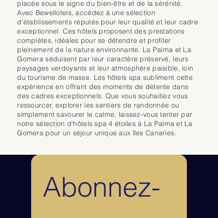
originale avec sauna, hammam, espaces de relaxation et soins 
placée sous le signe du bien-être et de la sérénité.
accès à des infrastructures complètes, l’Esencia de La Palma by 
personnalisés. Dans cet environnement naturel, les clients peuvent 
Avec Bewellotels, accédez à une sélection
Princess est une adresse idéale pour un séjour à La Palma alliant 
profiter d’une véritable parenthèse de détente, bercée par le climat 
d'établissements réputés pour leur qualité et leur cadre
nature, bien-être et sérénité dans un cadre spectaculaire face à 
doux de La Gomera.

exceptionnel. Ces hôtels proposent des prestations
l’océan.
Les chambres et suites, réparties dans des bungalows entourés de 
complètes, idéales pour se détendre et profiter
jardins, disposent toutes d’une terrasse privée avec vue sur la mer, les 
pleinement de la nature environnante. La Palma et La
piscines ou la végétation. Confortables et lumineuses, elles offrent un 
Gomera séduisent par leur caractère préservé, leurs
cadre idéal pour se ressourcer dans une ambiance calme et 
paysages verdoyants et leur atmosphère paisible, loin
authentique.

du tourisme de masse. Les hôtels spa subliment cette
L’hôtel propose plusieurs piscines extérieures, dont une piscine d’eau 
expérience en offrant des moments de détente dans
de mer située au célèbre Beach Club Laurel, accessible par ascenseur 
des cadres exceptionnels. Que vous souhaitiez vous
en bord de falaise. Cet espace unique permet de profiter d’une 
ressourcer, explorer les sentiers de randonnée ou
expérience balnéaire exceptionnelle face à l’océan.

simplement savourer le calme, laissez-vous tenter par
Côté activités, le resort dispose d’une offre complète incluant salle de 
notre sélection d'hôtels spa 4 étoiles à La Palma et La
fitness, yoga, tennis, randonnée et accès au parcours de golf Tecina 
Gomera pour un séjour unique aux îles Canaries.
Golf, réputé pour ses vues spectaculaires.

La gastronomie est variée avec plusieurs restaurants proposant une 
cuisine locale et internationale, mettant en valeur des produits issus 
notamment de l’éco-ferme de l’hôtel.

Abonnez-
Le Hotel Jardin Tecina est une adresse idéale à La Gomera pour un 
séjour alliant nature, bien-être et activités, dans un cadre préservé 
offrant une expérience différente des grandes stations balnéaires des 
Canaries.