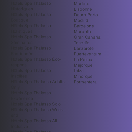
Hôtels Spa Thalasso
Madère
Historiques
Lisbonne
Hôtels Spa Thalasso
Douro-Porto
Boutique
Madrid
Hôtels Spa Thalasso
Barcelone
Holistiques
Marbella
Hôtels Spa Thalasso
Gran Canaria
Séminaires
Tenerife
Hôtels Spa Thalasso
Lanzarote
Randonnée
Fuerteventura
Hôtels Spa Thalasso Éco-
La Palma
respons
Majorque
Hôtels Spa Thalasso
Ibiza
Insolites
Minorque
Hôtels Spa Thalasso Adults
Formentera
Only
Hôtels Spa Thalasso
Expérience
Hôtels Spa Thalasso Solo
Hôtels Spa Thalasso Week-
end
Hôtels Spa Thalasso All
Inclusive