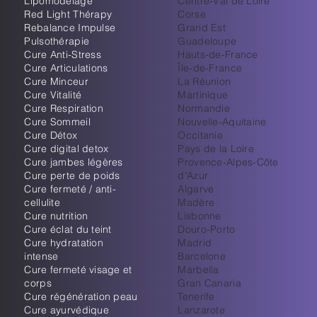
Lipomodelage
Centre-Val de Loire
Red Light Thérapy
Corse
Rebalance Impulse
Grand Est
Pulsothérapie
Guadeloupe
Cure Anti-Stress
Hauts-de-France
Cure Articulations
Île-de-France
Cure Minceur
La Réunion
Cure Vitalité
Martinique
Cure Respiration
Normandie
Cure Sommeil
Nouvelle-Aquitaine
Cure Détox
Occitanie
Cure digital detox
Pays de la Loire
Cure jambes légères
Provence-Alpes-Côte
Cure perte de poids
d’Azur
Cure fermeté / anti-
Algarve
cellulite
Madère
Cure nutrition
Lisbonne
Cure éclat du teint
Douro-Porto
Cure hydratation
Madrid
intense
Barcelone
Cure fermeté visage et
Marbella
corps
Gran Canaria
Cure régénération peau
Tenerife
Cure ayurvédique
Lanzarote