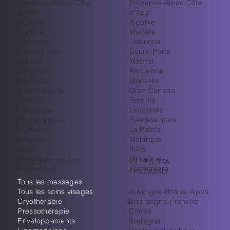
Provence-Alpes-Côte
Provence-Alpes-Côte
d’Azur
d’Azur
Algarve
Algarve
Madère
Madère
Lisbonne
Lisbonne
Douro-Porto
Douro-Porto
Madrid
Madrid
Barcelone
Barcelone
Marbella
Marbella
Gran Canaria
Gran Canaria
Tenerife
Tenerife
Lanzarote
Lanzarote
Fuerteventura
Fuerteventura
La Palma
La Palma
Majorque
Majorque
Ibiza
Ibiza
Minorque
Minorque
CURES ET SOINS
VILLES SPA
Formentera
Formentera
THALASSO
Tous les massages
Tous les soins visages
Auvergne-Rhône-Alpes
Cryothérapie
Bourgogne-Franche-
Pressothérapie
Comté
Enveloppements
Bretagne