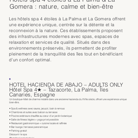
Gomera : nature, calme et bien-être
Les hôtels spa 4 étoiles à La Palma et La Gomera offrent
une expérience unique, centrée sur la détente et la
reconnexion à la nature. Ces établissements proposent
des infrastructures modernes avec spas, espaces de
relaxation et services de qualité. Situés dans des
environnements préservés, ils permettent de profiter
pleinement de la tranquillité des îles tout en bénéficiant
d’un confort optimal.
HOTEL HACIENDA DE ABAJO – ADULTS ONLY
Hôtel Spa 4★ – Tazacorte, La Palma, Îles
Canaries, Espagne
Un boutique-hôtel de charme installé dans une ancienne hacienda du XVIIe siècle, offrant une expérience unique
bien-être.
• Spa & wellness avec sauna, jacuzzi, bain à remous
• Chambres et suites avec balcon ou terrasse
• Piscine extérieure chauffée au cœur d’un jardin botanique
• Salle de fitness légère + yoga privé possible
• Restaurant gastronomique + cuisine locale et raffinée
• Bar lounge / terrasse panoramique
• Parking gratuit
Découvrir le spa
@hotelhaciendadeabajo