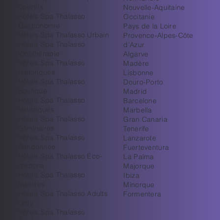
Sportifs
Nouvelle-Aquitaine
Hôtels Spa Thalasso
Occitanie
Gastronomie
Pays de la Loire
Hôtels Spa Thalasso Urbain
Provence-Alpes-Côte
Hôtels Spa Thalasso
d’Azur
Vinothérapie
Algarve
Hôtels Spa Thalasso
Madère
Historiques
Lisbonne
Hôtels Spa Thalasso
Douro-Porto
Boutique
Madrid
Hôtels Spa Thalasso
Barcelone
Holistiques
Marbella
Hôtels Spa Thalasso
Gran Canaria
Séminaires
Tenerife
Hôtels Spa Thalasso
Lanzarote
Randonnée
Fuerteventura
Hôtels Spa Thalasso Éco-
La Palma
respons
Majorque
Hôtels Spa Thalasso
Ibiza
Insolites
Minorque
Hôtels Spa Thalasso Adults
Formentera
Only
Hôtels Spa Thalasso