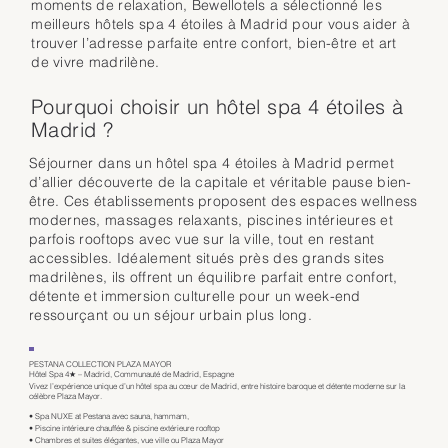
moments de relaxation, Bewellotels a sélectionné les
meilleurs hôtels spa 4 étoiles à Madrid pour vous aider à
trouver l’adresse parfaite entre confort, bien-être et art
de vivre madrilène.
Pourquoi choisir un hôtel spa 4 étoiles à
Madrid ?
Séjourner dans un hôtel spa 4 étoiles à Madrid permet
d’allier découverte de la capitale et véritable pause bien-
être. Ces établissements proposent des espaces wellness
modernes, massages relaxants, piscines intérieures et
parfois rooftops avec vue sur la ville, tout en restant
accessibles. Idéalement situés près des grands sites
madrilènes, ils offrent un équilibre parfait entre confort,
détente et immersion culturelle pour un week-end
ressourçant ou un séjour urbain plus long.
PESTANA COLLECTION PLAZA MAYOR
Hôtel Spa 4★ – Madrid, Communauté de Madrid, Espagne
Vivez l’expérience unique d’un hôtel spa au cœur de Madrid, entre histoire baroque et détente moderne sur la
célèbre Plaza Mayor.
• Spa NUXE at Pestana avec sauna, hammam,
• Piscine intérieure chauffée & piscine extérieure rooftop
• Chambres et suites élégantes, vue ville ou Plaza Mayor