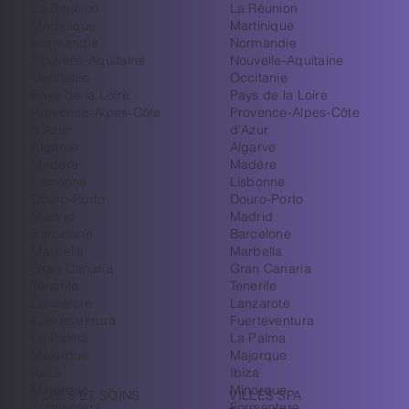
La Réunion
La Réunion
Martinique
Martinique
Normandie
Normandie
Nouvelle-Aquitaine
Nouvelle-Aquitaine
Occitanie
Occitanie
Pays de la Loire
Pays de la Loire
Provence-Alpes-Côte
Provence-Alpes-Côte
d’Azur
d’Azur
Algarve
Algarve
Madère
Madère
Lisbonne
Lisbonne
Douro-Porto
Douro-Porto
Madrid
Madrid
Barcelone
Barcelone
Marbella
Marbella
Gran Canaria
Gran Canaria
Tenerife
Tenerife
Lanzarote
Lanzarote
Fuerteventura
Fuerteventura
La Palma
La Palma
Majorque
Majorque
Ibiza
Ibiza
Minorque
Minorque
CURES ET SOINS
VILLES SPA
Formentera
Formentera