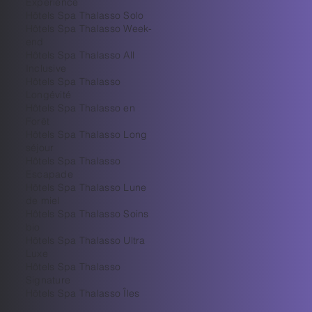
Expérience
Hôtels Spa Thalasso Solo
Hôtels Spa Thalasso Week-
end
Hôtels Spa Thalasso All
Inclusive
Hôtels Spa Thalasso
Longévité
Hôtels Spa Thalasso en
Forêt
Hôtels Spa Thalasso Long
séjour
Hôtels Spa Thalasso
Escapade
Hôtels Spa Thalasso Lune
de miel
Hôtels Spa Thalasso Soins
bio
Hôtels Spa Thalasso Ultra
Luxe
​Hôtels Spa Thalasso
Signature
Hôtels Spa Thalasso Îles