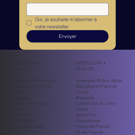
Oui, je souhaite m'abonner à 
votre newsletter.
Envoyer
HÔTELS SPA 5
HÔTELS SPA 4
ETOILES
ETOILES
Auvergne-Rhône-Alpes
Auvergne-Rhône-Alpes
Bourgogne-Franche-
Bourgogne-Franche-
Comté
Comté
Bretagne
Bretagne
Centre-Val de Loire
Centre-Val de Loire
Corse
Corse
Grand Est
Grand Est
Guadeloupe
Guadeloupe
Hauts-de-France
Hauts-de-France
Île-de-France
Île-de-France