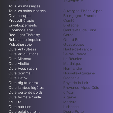
THALASSO
Tous les massages
Tous les soins visages
Auvergne-Rhône-Alpes
Cryothérapie
Bourgogne-Franche-
Pressothérapie
Comté
Enveloppements
Bretagne
Lipomodelage
Centre-Val de Loire
Red Light Thérapy
Corse
Rebalance Impulse
Grand Est
Pulsothérapie
Guadeloupe
Cure Anti-Stress
Hauts-de-France
Cure Articulations
Île-de-France
Cure Minceur
La Réunion
Cure Vitalité
Martinique
Cure Respiration
Normandie
Cure Sommeil
Nouvelle-Aquitaine
Cure Détox
Occitanie
Cure digital detox
Pays de la Loire
Cure jambes légères
Provence-Alpes-Côte
Cure perte de poids
d’Azur
Cure fermeté / anti-
Algarve
cellulite
Madère
Cure nutrition
Lisbonne
Cure éclat du teint
Douro-Porto