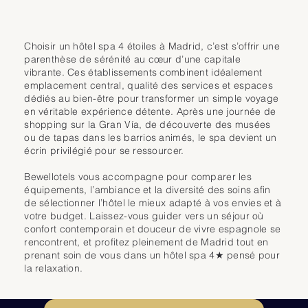
espaces dédiés au bien-être.

La salle de fitness équipée permet de poursuivre ses habitudes 
Le Spa Axor Wellness constitue un véritable atout pour se ressourcer 
sportives, tandis que le restaurant de l’hôtel propose une cuisine 
avant ou après un vol. Les clients y trouvent sauna, hammam et piscine 
Choisir un hôtel spa 4 étoiles à Madrid, c’est s’offrir une
espagnole et méditerranéenne mettant à l’honneur les saveurs locales. 
intérieure chauffée, dans une atmosphère apaisante propice à la 
parenthèse de sérénité au cœur d’une capitale
Le bar lounge, chaleureux et convivial, est l’endroit idéal pour un verre 
détente. Des soins et massages peuvent être proposés pour compléter 
vibrante. Ces établissements combinent idéalement
en fin de journée.

cette expérience relaxante. Cet espace bien-être, rare dans les hôtels 
emplacement central, qualité des services et espaces
Grâce à son emplacement stratégique entre la Plaza Mayor, le quartier 
proches de l’aéroport, permet de transformer une simple étape en 
dédiés au bien-être pour transformer un simple voyage
des Lettres et la gare d’Atocha, l’Hotel Catalonia Plaza Mayor constitue 
moment de confort privilégié.

en véritable expérience détente. Après une journée de
un point de départ parfait pour explorer Madrid. Entre services bien-être, 
shopping sur la Gran Vía, de découverte des musées
confort contemporain et immersion culturelle, l’établissement offre une 
Les chambres de l’Axor Barajas se distinguent par leur style épuré et 
ou de tapas dans les barrios animés, le spa devient un
expérience complète répondant aux attentes des voyageurs en quête 
leur excellente insonorisation. Elles sont équipées d’une literie de 
écrin privilégié pour se ressourcer.
d’authenticité et de détente au cœur de la capitale.
qualité, d’un espace de travail fonctionnel, d’une connexion Wi-Fi 
performante et de toutes les commodités nécessaires à un séjour 
Bewellotels vous accompagne pour comparer les
agréable. Des chambres familiales spacieuses sont également 
équipements, l’ambiance et la diversité des soins afin
disponibles, répondant aux besoins des voyageurs avec enfants ou en 
de sélectionner l’hôtel le mieux adapté à vos envies et à
groupe.

votre budget. Laissez-vous guider vers un séjour où
confort contemporain et douceur de vivre espagnole se
L’hôtel met à disposition une salle de fitness accessible 24h/24, idéale 
rencontrent, et profitez pleinement de Madrid tout en
pour maintenir son rythme sportif malgré un emploi du temps chargé. Le 
prenant soin de vous dans un hôtel spa 4★ pensé pour
restaurant propose une cuisine méditerranéenne et internationale, 
la relaxation.
adaptée aux repas rapides comme aux dîners plus élaborés. Le bar 
lounge contemporain offre quant à lui un cadre convivial pour se 
détendre autour d’un verre ou d’une collation.
