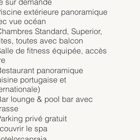
re sur demande
Piscine extérieure panoramique
ec vue océan
Chambres Standard, Superior,
ites, toutes avec balcon
Salle de fitness équipée, accès
re
Restaurant panoramique
uisine portugaise et
ternationale)
Bar lounge & pool bar avec
rrasse
arking privé gratuit
couvrir le spa
otelorcapraia