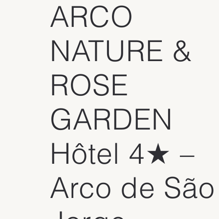
L’hôtel dispose également d’une grande piscine extérieure 
ARCO
panoramique avec terrasse ensoleillée, idéale pour se détendre
aux paysages spectaculaires de Madère. Une salle de fitness 
moderne est accessible aux clients souhaitant maintenir leur rou
NATURE &
sportive.

Côté gastronomie, le restaurant Bay View propose une cuisine 
portugaise et internationale variée, tandis que le bar panoramiq
ROSE
permet d’admirer le coucher de soleil dans une ambiance éléga
décontractée.

Grâce à sa vue exceptionnelle, son spa complet et son concept
GARDEN
réservé aux adultes, The Views Baía s’impose comme une excel
adresse 4 étoiles à Madère pour un séjour alliant confort, bien-êt
panoramas atlantiques.
Hôtel 4★ –
Arco de São