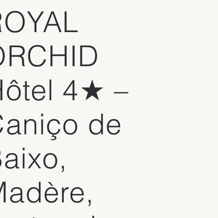
ROYAL
ORCHID
ôtel 4★ –
aniço de
aixo,
adère,