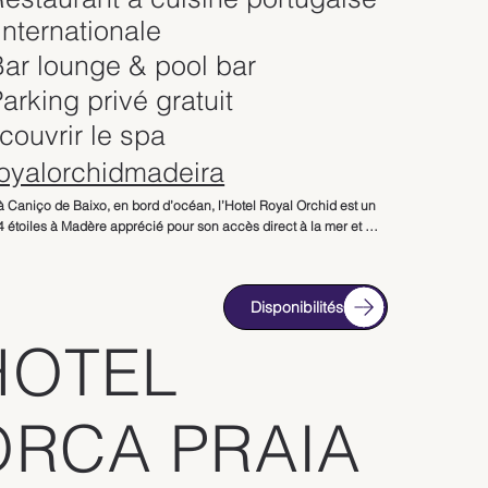
internationale
Bar lounge & pool bar
arking privé gratuit
couvrir le spa
oyalorchidmadeira
à Caniço de Baixo, en bord d’océan, l’Hotel Royal Orchid est un 
4 étoiles à Madère apprécié pour son accès direct à la mer et 
ues panoramiques sur l’Atlantique. À environ 15 minutes de 
l, il constitue une option idéale pour un séjour détente dans un 
onnement calme et ensoleillé.

Disponibilités
blissement propose principalement des studios et suites avec 
HOTEL
nette, tous dotés d’un balcon privé offrant une vue mer. 
eux et fonctionnels, ils conviennent parfaitement aux couples ou 
oyageurs souhaitant plus d’autonomie durant leur séjour à 
e.

ORCA PRAIA
el dispose d’un espace bien-être comprenant sauna, hammam 
cuzzi, ainsi que des massages et soins disponibles sur demande. 