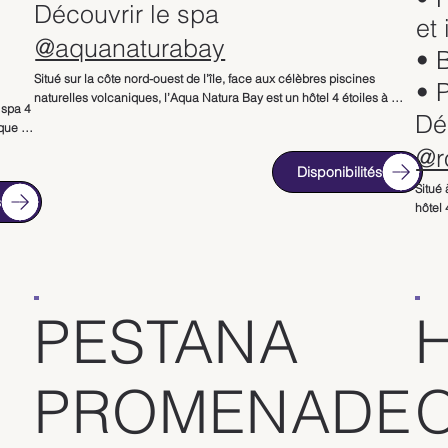
Découvrir le spa
et 
@aquanaturabay
• 
Situé sur la côte nord-ouest de l’île, face aux célèbres piscines 
• P
naturelles volcaniques, l’Aqua Natura Bay est un hôtel 4 étoiles à 
spa 4 
Dé
Madère qui offre un cadre exceptionnel à Porto Moniz. Entouré de 
que 
falaises spectaculaires et de paysages sauvages, cet établissement 
tes du 
@r
constitue une adresse idéale pour les voyageurs en quête de nature 
r un 
Disponibilités
et d’authenticité.

Situé 
s
hôtel 
Parfait pour un séjour à Madère axé sur la randonnée, l’exploration 
e 
ses v
des levadas ou la découverte des paysages volcaniques, l’hôtel 
Funcha
propose des chambres et suites avec balcon offrant une vue 
baie 
envir
imprenable sur l’Atlantique ou les montagnes. L’ambiance y est 
 font 
conviviale et apaisante, avec un confort moderne adapté aux séjours 
L’éta
en couple ou entre amis.

PESTANA
kitche
s 
Spaci
Bien que l’établissement ne dispose pas d’un spa complet, il propose 
 
aux v
un espace détente avec sauna, jacuzzi panoramique et massages 
ffée 
Madèr
PROMENADE
sur demande. Le jacuzzi extérieur, face à l’océan, constitue l’un des 
 après 
atouts majeurs de l’hôtel, offrant une expérience relaxante unique 
e 
L’hôt
dans un environnement naturel spectaculaire.

et ja