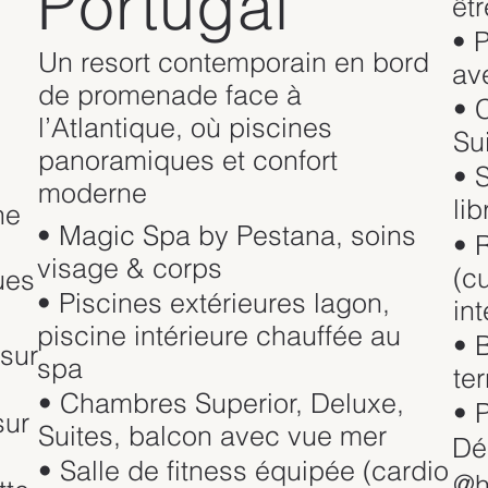
Portugal
êt
• 
Un resort contemporain en bord
av
de promenade face à
• 
l’Atlantique, où piscines
Su
panoramiques et confort
• 
moderne
lib
ne
• Magic Spa by Pestana, soins
• 
visage & corps
(c
ues
• Piscines extérieures lagon,
in
piscine intérieure chauffée au
• 
sur
spa
te
• Chambres Superior, Deluxe,
• P
sur
Suites, balcon avec vue mer
Dé
• Salle de fitness équipée (cardio
@h