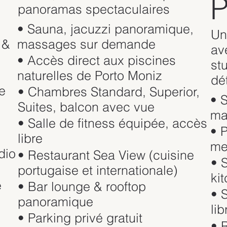
P
panoramas spectaculaires
• Sauna, jacuzzi panoramique,
Un
 &
massages sur demande
av
• Accès direct aux piscines
st
naturelles de Porto Moniz
dé
e
• Chambres Standard, Superior,
• 
Suites, balcon avec vue
ma
• Salle de fitness équipée, accès
• 
libre
me
dio
• Restaurant Sea View (cuisine
• 
portugaise et internationale)
ki
e
• Bar lounge & rooftop
• 
panoramique
lib
• Parking privé gratuit
• 