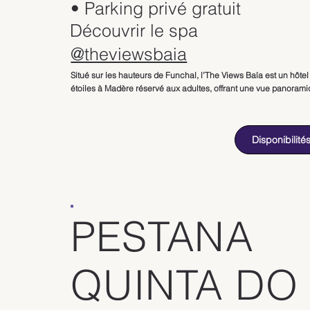
• Parking privé gratuit
Découvrir le spa
@theviewsbaia
Situé sur les hauteurs de Funchal, l’The Views Baía est un hôtel 
étoiles à Madère réservé aux adultes, offrant une vue panorami
spectaculaire sur la baie et l’océan Atlantique. À quelques minu
centre-ville, cet établissement constitue une adresse idéale pou
séjour détente dans un cadre moderne et élégant.

Disponibilité
Parfait pour un week-end romantique à Madère ou une escapad
bien-être au Portugal, l’hôtel propose des chambres et suites 
lumineuses dotées de balcons privés avec vue sur la mer ou la 
de Funchal. Le design contemporain et l’atmosphère paisible en
une option appréciée pour les couples en quête de tranquillité.

PESTANA
Le The Views Spa propose une sélection de soins visage et corp
utilisant les produits Babor, marque reconnue pour son expertise
cosmétique. Sauna, hammam, jacuzzi et piscine intérieure chau
QUINTA DO
complètent l’espace bien-être, offrant une parenthèse relaxante
une journée d’exploration des levadas ou du centre historique d
Funchal.
