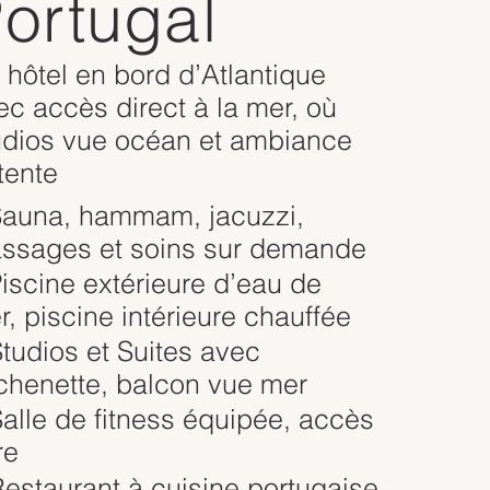
ortugal
 hôtel en bord d’Atlantique
ec accès direct à la mer, où
udios vue océan et ambiance
tente
Sauna, hammam, jacuzzi,
ssages et soins sur demande
Piscine extérieure d’eau de
r, piscine intérieure chauffée
Studios et Suites avec
tchenette, balcon vue mer
Salle de fitness équipée, accès
re
Restaurant à cuisine portugaise