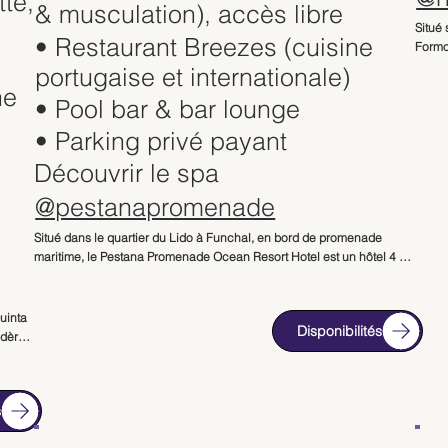
tte,
& musculation), accès libre
Situé 
• Restaurant Breezes (cuisine
Formos
pour s
portugaise et internationale)
du cen
ne
• Pool bar & bar lounge
volcan
• Parking privé payant
Toute
mer, 
Découvrir le spa
et des
@pestanapromenade
elles
déten
Situé dans le quartier du Lido à Funchal, en bord de promenade 
L’hôt
maritime, le Pestana Promenade Ocean Resort Hotel est un hôtel 4 
surplo
étoiles à Madère offrant un cadre privilégié face à l’Atlantique. Grâce 
espac
à son emplacement stratégique à proximité des restaurants, 
nature
boutiques et accès mer, il constitue une adresse idéale pour un séjour 
uinta 
Disponibilités
possi
détente au Portugal.

dère 
e 
Bien q
Les chambres et suites disposent d’un balcon privé offrant une vue 
uit 
un sa
sur la mer ou les jardins. Lumineuses et confortables, elles proposent 
perme
un cadre contemporain adapté aux couples, familles et voyageurs 
s
rando
souhaitant profiter d’un hôtel en bord d’océan à Madère.
