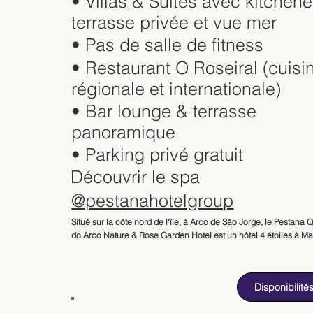
• Villas & Suites avec kitchene
terrasse privée et vue mer
• Pas de salle de fitness
• Restaurant O Roseiral (cuisi
régionale et internationale)
• Bar lounge & terrasse
panoramique
• Parking privé gratuit
Découvrir le spa
@pestanahotelgroup
Situé sur la côte nord de l’île, à Arco de São Jorge, le Pestana Q
do Arco Nature & Rose Garden Hotel est un hôtel 4 étoiles à Ma
offrant une immersion totale dans la nature. Niché au cœur d’un
magnifique roseraie de plusieurs hectares, cet établissement séd
par son atmosphère paisible et son cadre spectaculaire face à 
Disponibilité
l’océan Atlantique.
