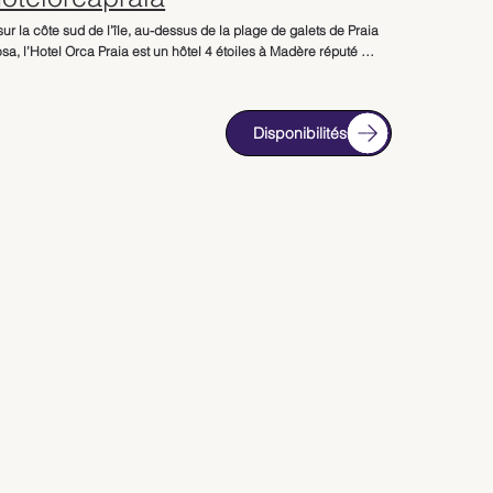
sur la côte sud de l’île, au-dessus de la plage de galets de Praia 
a, l’Hotel Orca Praia est un hôtel 4 étoiles à Madère réputé 
es vues spectaculaires sur l’Atlantique. À environ 10 minutes 
tre de Funchal, il offre un cadre privilégié entre mer et falaises 
iques.

Disponibilités
s les chambres et suites disposent d’un balcon privé avec vue 
permettant de profiter pleinement des panoramas exceptionnels 
 couchers de soleil sur l’océan. Spacieuses et lumineuses, 
 offrent un confort moderne dans une atmosphère conviviale et 
due, idéale pour un séjour en couple ou entre amis.

el dispose d’une grande piscine extérieure panoramique 
mbant l’Atlantique, véritable point fort de l’établissement. Cet 
e permet de se relaxer face à la mer dans un environnement 
l spectaculaire. Un accès direct à la plage est également 
ble via un chemin aménagé.

ue l’hôtel ne propose pas de spa complet, il met à disposition 
una ainsi que des massages et soins bien-être sur demande, 
ttant de profiter d’un moment de détente après une journée de 
nnée ou de découverte de Funchal.
