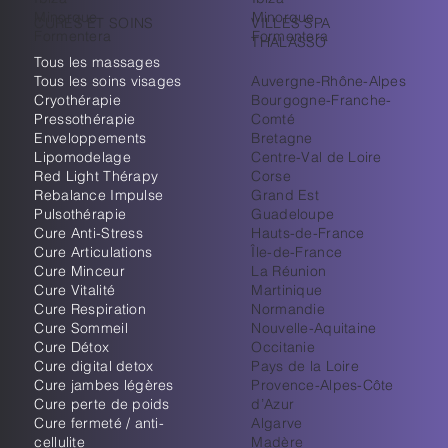
Minorque
Minorque
CURES ET SOINS
VILLES SPA
Formentera
Formentera
THALASSO
Tous les massages
Tous les soins visages
Auvergne-Rhône-Alpes
Cryothérapie
Bourgogne-Franche-
Pressothérapie
Comté
Enveloppements
Bretagne
Lipomodelage
Centre-Val de Loire
Red Light Thérapy
Corse
Rebalance Impulse
Grand Est
Pulsothérapie
Guadeloupe
Cure Anti-Stress
Hauts-de-France
Cure Articulations
Île-de-France
Cure Minceur
La Réunion
Cure Vitalité
Martinique
Cure Respiration
Normandie
Cure Sommeil
Nouvelle-Aquitaine
Cure Détox
Occitanie
Cure digital detox
Pays de la Loire
Cure jambes légères
Provence-Alpes-Côte
Cure perte de poids
d’Azur
Cure fermeté / anti-
Algarve
cellulite
Madère