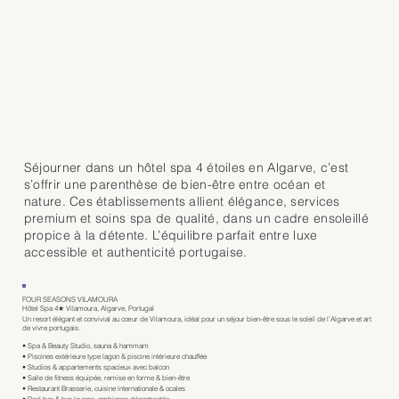
Séjourner dans un hôtel spa 4 étoiles en Algarve, c’est
s’offrir une parenthèse de bien-être entre océan et
nature. Ces établissements allient élégance, services
premium et soins spa de qualité, dans un cadre ensoleillé
propice à la détente. L’équilibre parfait entre luxe
accessible et authenticité portugaise.
FOUR SEASONS VILAMOURA
Hôtel Spa 4★ Vilamoura, Algarve, Portugal
Un resort élégant et convivial au cœur de Vilamoura, idéal pour un séjour bien-être sous le soleil de l’Algarve et art
de vivre portugais.
• Spa & Beauty Studio, sauna & hammam
• Piscines extérieure type lagon & piscine intérieure chauffée
• Studios & appartements spacieux avec balcon
• Salle de fitness équipée, remise en forme & bien-être
• Restaurant Brasserie, cuisine internationale & ocales