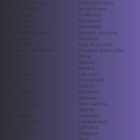
Hauts-de-France
Hauts-de-France
Île-de-France
Île-de-France
La Réunion
La Réunion
Martinique
Martinique
Normandie
Normandie
Nouvelle-Aquitaine
Nouvelle-Aquitaine
Occitanie
Occitanie
Pays de la Loire
Pays de la Loire
Provence-Alpes-Côte
Provence-Alpes-Côte
d’Azur
d’Azur
Algarve
Algarve
Madère
Madère
Lisbonne
Lisbonne
Douro-Porto
Douro-Porto
Madrid
Madrid
Barcelone
Barcelone
Marbella
Marbella
Gran Canaria
Gran Canaria
Tenerife
Tenerife
Lanzarote
Lanzarote
Fuerteventura
Fuerteventura
La Palma
La Palma
Majorque
Majorque
Ibiza
Ibiza