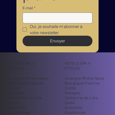
E-mail
*
Oui, je souhaite m'abonner à 
votre newsletter.
Envoyer
HÔTELS SPA 5
HÔTELS SPA 4
ETOILES
ETOILES
Auvergne-Rhône-Alpes
Auvergne-Rhône-Alpes
Bourgogne-Franche-
Bourgogne-Franche-
Comté
Comté
Bretagne
Bretagne
Centre-Val de Loire
Centre-Val de Loire
Corse
Corse
Grand Est
Grand Est
Guadeloupe
Guadeloupe