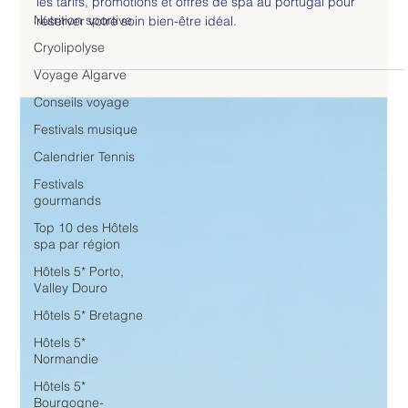
les tarifs, promotions et offres de spa au portugal pour
Nutrition sportive
réserver votre soin bien-être idéal.
Cryolipolyse
Voyage Algarve
Conseils voyage
Festivals musique
Calendrier Tennis
Festivals
gourmands
Top 10 des Hôtels
spa par région
Hôtels 5* Porto,
Valley Douro
Hôtels 5* Bretagne
Hôtels 5*
Normandie
Hôtels 5*
Bourgogne-