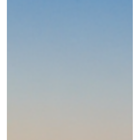
Browns Sports Resort Portugal :
présentation complète des installations
du club sportif
Découvrez Browns Sports Resort à Vilamoura : un complexe
sportif unique avec piscines, terrains et hébergements. Ce
sports resort allie loisirs et détente en Algarve.