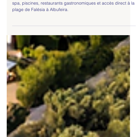
siteconception
Présentation de l'hôtel Epic Sana Algarve
à Albufeira
Découvrez l'Epic Sana Algarve : cet algarve hôtel 5★ offre
spa, piscines, restaurants gastronomiques et accès direct à la
plage de Falésia à Albufeira.