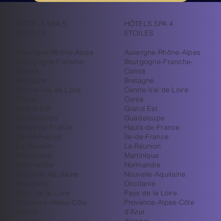
HÔTELS SPA 5
HÔTELS SPA 4
ETOILES
ETOILES
Auvergne-Rhône-Alpes
Auvergne-Rhône-Alpes
Bourgogne-Franche-
Bourgogne-Franche-
Comté
Comté
Bretagne
Bretagne
Centre-Val de Loire
Centre-Val de Loire
Corse
Corse
Grand Est
Grand Est
Guadeloupe
Guadeloupe
Hauts-de-France
Hauts-de-France
Île-de-France
Île-de-France
La Réunion
La Réunion
Martinique
Martinique
Normandie
Normandie
Nouvelle-Aquitaine
Nouvelle-Aquitaine
Occitanie
Occitanie
Pays de la Loire
Pays de la Loire
Provence-Alpes-Côte
Provence-Alpes-Côte
d’Azur
d’Azur
Algarve
Algarve