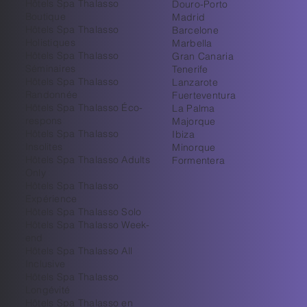
Hôtels Spa Thalasso
Douro-Porto
Boutique
Madrid
Hôtels Spa Thalasso
Barcelone
Holistiques
Marbella
Hôtels Spa Thalasso
Gran Canaria
Séminaires
Tenerife
Hôtels Spa Thalasso
Lanzarote
Randonnée
Fuerteventura
Hôtels Spa Thalasso Éco-
La Palma
respons
Majorque
Hôtels Spa Thalasso
Ibiza
Insolites
Minorque
Hôtels Spa Thalasso Adults
Formentera
Only
Hôtels Spa Thalasso
Expérience
Hôtels Spa Thalasso Solo
Hôtels Spa Thalasso Week-
end
Hôtels Spa Thalasso All
Inclusive
Hôtels Spa Thalasso
Longévité
Hôtels Spa Thalasso en