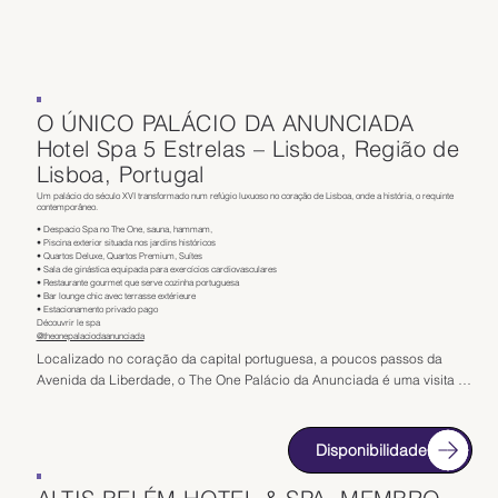
O ÚNICO PALÁCIO DA ANUNCIADA
Hotel Spa 5 Estrelas – Lisboa, Região de
Lisboa, Portugal
Um palácio do século XVI transformado num refúgio luxuoso no coração de Lisboa, onde a história, o requinte
contemporâneo.
• Despacio Spa no The One, sauna, hammam,
• Piscina exterior situada nos jardins históricos
• Quartos Deluxe, Quartos Premium, Suítes
• Sala de ginástica equipada para exercícios cardiovasculares
• Restaurante gourmet que serve cozinha portuguesa
• Bar lounge chic avec terrasse extérieure
• Estacionamento privado pago
Découvrir le spa
@theonepalaciodaanunciada
Localizado no coração da capital portuguesa, a poucos passos da 
Avenida da Liberdade, o The One Palácio da Anunciada é uma visita 
obrigatória para uma estadia num hotel termal de 5 estrelas em Lisboa. 
Instalado num palácio do século XVI totalmente restaurado, este 
estabelecimento excecional combina património histórico, arquitetura 
Disponibilidade
nobre e um design contemporâneo requintado.
