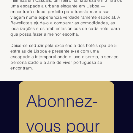
intimista em Cascais, um retiro na natureza em Sintra ou
ajudar a manter a sua rotina de exercício.

uma escapadela urbana elegante em Lisboa —
encontrará o local perfeito para transformar a sua
Para refeições, o restaurante Cenário oferece um menu diversificado 
viagem numa experiência verdadeiramente especial. A
de cozinha portuguesa e internacional, adequado tanto para almoços 
Bewellotels ajuda-o a comparar as comodidades, as
de negócios como para jantares mais descontraídos. O bar lounge 
localizações e os ambientes únicos de cada hotel para
contemporâneo completa a experiência num ambiente acolhedor. Com 
que possa fazer a melhor escolha.
a sua localização central, spa urbano e instalações completas, o VIP 
Grand Lisboa Hotel & Spa é uma opção atraente para uma estadia de 5 
Deixe-se seduzir pela excelência dos hotéis spa de 5
estrelas em Lisboa, combinando acessibilidade, conforto e 
estrelas de Lisboa e presenteie-se com uma
relaxamento.
escapadela intemporal onde o luxo discreto, o serviço
personalizado e a arte de viver portuguesa se
encontram.
Abonnez-
vous pour 