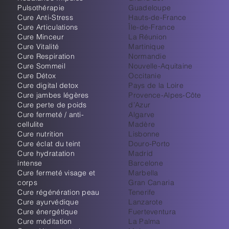
Pulsothérapie
Guadeloupe
Cure Anti-Stress
Hauts-de-France
Cure Articulations
Île-de-France
Cure Minceur
La Réunion
Cure Vitalité
Martinique
Cure Respiration
Normandie
Cure Sommeil
Nouvelle-Aquitaine
Cure Détox
Occitanie
Cure digital detox
Pays de la Loire
Cure jambes légères
Provence-Alpes-Côte
Cure perte de poids
d’Azur
Cure fermeté / anti-
Algarve
cellulite
Madère
Cure nutrition
Lisbonne
Cure éclat du teint
Douro-Porto
Cure hydratation
Madrid
intense
Barcelone
Cure fermeté visage et
Marbella
corps
Gran Canaria
Cure régénération peau
Tenerife
Cure ayurvédique
Lanzarote
Cure énergétique
Fuerteventura
Cure méditation
La Palma