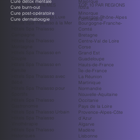
Cure détox mentale
Majorque
TOP 10 PAR THEMES
TOP 10 PAR REGIONS
Cure burn-out
Ibiza
Cure post-opératoire
Minorque
Hôtels Spa Thalasso Luxe
Auvergne-Rhône-Alpes
Cure dermatologie
Formentera
Hôtels Spa Thalasso à la Mer
Bourgogne-Franche-
Hôtels Spa Thalasso
Comté
Campagne
Bretagne
Hôtels Spa Thalasso
Centre-Val de Loire
Montagne
Corse
Hôtels Spa Thalasso en
Grand Est
Couple
Guadeloupe
Hôtels Spa Thalasso en
Hauts-de-France
Famille
Île-de-France
Hôtels Spa Thalasso avec
La Réunion
Bébé
Martinique
Hôtels Spa Thalasso pour
Normandie
Sportifs
Nouvelle-Aquitaine
Hôtels Spa Thalasso
Occitanie
Gastronomie
Pays de la Loire
Hôtels Spa Thalasso Urbain
Provence-Alpes-Côte
Hôtels Spa Thalasso
d’Azur
Vinothérapie
Algarve
Hôtels Spa Thalasso
Madère
Historiques
Lisbonne