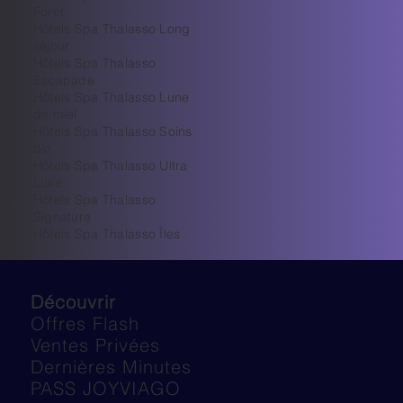
Forêt
Hôtels Spa Thalasso Long
séjour
Hôtels Spa Thalasso
Escapade
Hôtels Spa Thalasso Lune
de miel
Hôtels Spa Thalasso Soins
bio
Hôtels Spa Thalasso Ultra
Luxe
​Hôtels Spa Thalasso
Signature
Hôtels Spa Thalasso Îles
Découvrir
Offres Flash
Ventes Privées
Dernières Minutes
PASS JOYVIAGO