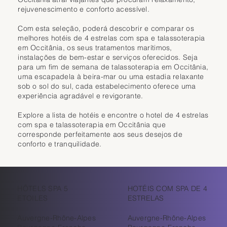
faciais e corporais estão disponíveis mediante reserva num ambiente 
rejuvenescimento e conforto acessível.
O hotel dispõe ainda de um restaurante focado numa cozinha 
relaxante. O hotel dispõe de uma piscina interior aquecida com vista 
saudável e equilibrada, ideal para complementar uma estadia de bem-
para a natureza circundante, complementada por sauna, hammam, 
Com esta seleção, poderá descobrir e comparar os
estar. A sua localização privilegiada permite desfrutar das praias, dos 
banheira de hidromassagem e áreas de relaxamento. Um ginásio 
melhores hotéis de 4 estrelas com spa e talassoterapia
trilhos costeiros, da vila de Banyuls e das vinhas circundantes. Côté 
totalmente equipado também está disponível para os hóspedes 
em Occitânia, os seus tratamentos marítimos,
Thalasso é o destino ideal para um tratamento de spa à beira-mar, uma 
manterem a forma. Para as refeições, o restaurante do hotel apresenta 
instalações de bem-estar e serviços oferecidos. Seja
pausa para o bem-estar ou uma estadia revigorante junto ao mar.
uma cozinha bistronómica inspirada na região de Lozère, preparada 
para um fim de semana de talassoterapia em Occitânia,
com produtos locais e sazonais. O lounge bar convida os hóspedes a 
uma escapadela à beira-mar ou uma estadia relaxante
desfrutar de um momento agradável com uma bebida num ambiente 
sob o sol do sul, cada estabelecimento oferece uma
acolhedor e convidativo. Combinando com sucesso natureza, bem-
experiência agradável e revigorante.
estar e conforto de 4 estrelas, o Hôtel La Rive Droite & Spa consolidou-
se como um endereço de referência em Lozère.
Explore a lista de hotéis e encontre o hotel de 4 estrelas
com spa e talassoterapia em Occitânia que
corresponde perfeitamente aos seus desejos de
conforto e tranquilidade.
HÔTELS SPA 5
HOTÉIS COM SPA DE 4
ETOILES
ESTRELAS
Auvergne-Rhône-Alpes
Auvergne-Rhône-Alpes