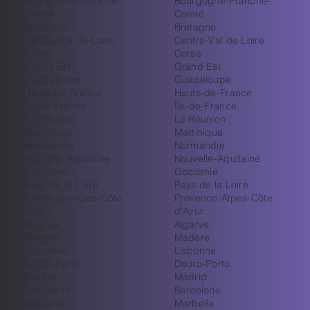
Bourgogne-Franche-
Bourgogne-Franche-
Comté
Comté
Bretagne
Bretagne
Centre-Val de Loire
Centre-Val de Loire
Corse
Corse
Grand Est
Grand Est
Guadeloupe
Guadeloupe
Hauts-de-France
Hauts-de-France
Île-de-France
Île-de-France
La Réunion
La Réunion
Martinique
Martinique
Normandie
Normandie
Nouvelle-Aquitaine
Nouvelle-Aquitaine
Occitanie
Occitanie
Pays de la Loire
Pays de la Loire
Provence-Alpes-Côte
Provence-Alpes-Côte
d’Azur
d’Azur
Algarve
Algarve
Madère
Madère
Lisbonne
Lisbonne
Douro-Porto
Douro-Porto
Madrid
Madrid
Barcelone
Barcelone
Marbella
Marbella