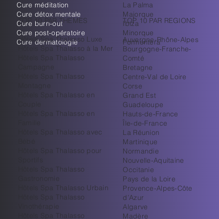
Cure méditation
La Palma
Cure détox mentale
Majorque
TOP 10 PAR THEMES
TOP 10 PAR REGIONS
Cure burn-out
Ibiza
Cure post-opératoire
Minorque
Hôtels Spa Thalasso Luxe
Auvergne-Rhône-Alpes
Cure dermatologie
Formentera
Hôtels Spa Thalasso à la Mer
Bourgogne-Franche-
Hôtels Spa Thalasso
Comté
Campagne
Bretagne
Hôtels Spa Thalasso
Centre-Val de Loire
Montagne
Corse
Hôtels Spa Thalasso en
Grand Est
Couple
Guadeloupe
Hôtels Spa Thalasso en
Hauts-de-France
Famille
Île-de-France
Hôtels Spa Thalasso avec
La Réunion
Bébé
Martinique
Hôtels Spa Thalasso pour
Normandie
Sportifs
Nouvelle-Aquitaine
Hôtels Spa Thalasso
Occitanie
Gastronomie
Pays de la Loire
Hôtels Spa Thalasso Urbain
Provence-Alpes-Côte
Hôtels Spa Thalasso
d’Azur
Vinothérapie
Algarve
Hôtels Spa Thalasso
Madère