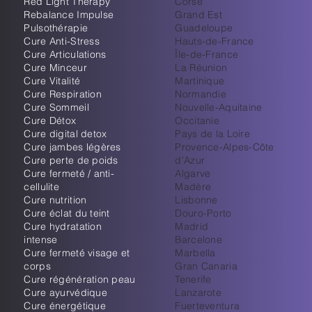
Red Light Thérapy
Corse
Rebalance Impulse
Grand Est
Pulsothérapie
Guadeloupe
Cure Anti-Stress
Hauts-de-France
Cure Articulations
Île-de-France
Cure Minceur
La Réunion
Cure Vitalité
Martinique
Cure Respiration
Normandie
Cure Sommeil
Nouvelle-Aquitaine
Cure Détox
Occitanie
Cure digital detox
Pays de la Loire
Cure jambes légères
Provence-Alpes-Côte
Cure perte de poids
d’Azur
Cure fermeté / anti-
Algarve
cellulite
Madère
Cure nutrition
Lisbonne
Cure éclat du teint
Douro-Porto
Cure hydratation
Madrid
intense
Barcelone
Cure fermeté visage et
Marbella
corps
Gran Canaria
Cure régénération peau
Tenerife
Cure ayurvédique
Lanzarote
Cure énergétique
Fuerteventura