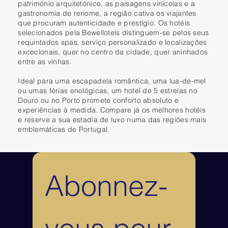
comodidades de alta qualidade e uma atmosfera elegante. Linhas 
património arquitetónico, as paisagens vinícolas e a
simples e materiais nobres criam um ambiente harmonioso, ideal para 
gastronomia de renome, a região cativa os viajantes
um fim de semana romântico no Porto ou uma escapadinha urbana 5 
que procuram autenticidade e prestígio. Os hotéis
estrelas.

selecionados pela Bewellotels distinguem-se pelos seus
requintados spas, serviço personalizado e localizações
O spa do Eurostars é um verdadeiro destaque no centro da cidade. 
excecionais, quer no centro da cidade, quer aninhados
Uma sauna, hammam, piscina interior aquecida e tratamentos de bem-
entre as vinhas.
estar oferecem uma escapadela relaxante após um dia de passeios 
turísticos ou reuniões de negócios. O hotel destaca-se entre os hotéis 
Ideal para uma escapadela romântica, uma lua-de-mel
spa do Porto por encontrar o equilíbrio perfeito entre a vibração urbana 
ou umas férias enológicas, um hotel de 5 estrelas no
e o relaxamento.

Douro ou no Porto promete conforto absoluto e
experiências à medida. Compare já os melhores hotéis
O restaurante e o lounge bar complementam a experiência com uma 
e reserve a sua estadia de luxo numa das regiões mais
cozinha portuguesa e internacional requintada, que valoriza os 
emblemáticas de Portugal.
produtos locais. O ambiente elegante e contemporâneo torna-o o local 
ideal para prolongar a sua noite com uma bebida. O Eurostars Aliados 
impressiona pela sua localização central, spa exclusivo e ambiente 
sofisticado. Um endereço 5 estrelas perfeito para desfrutar do Porto 
Abonnez-
com conforto, elegância e serenidade.