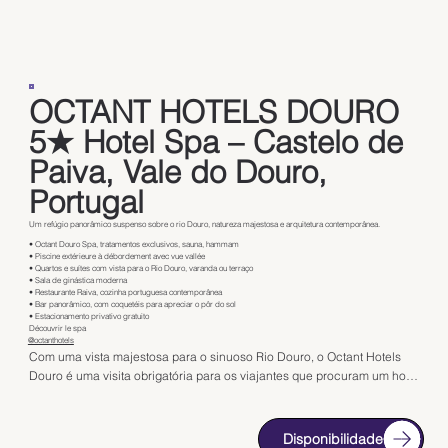
OCTANT HOTELS DOURO
5★ Hotel Spa – Castelo de
Paiva, Vale do Douro,
Portugal
Um refúgio panorâmico suspenso sobre o rio Douro, natureza majestosa e arquitetura contemporânea.
• Octant Douro Spa, tratamentos exclusivos, sauna, hammam
• Piscine extérieure à débordement avec vue vallée
• Quartos e suítes com vista para o Rio Douro, varanda ou terraço
• Sala de ginástica moderna
• Restaurante Raiva, cozinha portuguesa contemporânea
• Bar panorâmico, com coquetéis para apreciar o pôr do sol
• Estacionamento privativo gratuito
Découvrir le spa
@octanthotels
Com uma vista majestosa para o sinuoso Rio Douro, o Octant Hotels 
Douro é uma visita obrigatória para os viajantes que procuram um hotel 
termal de 5 estrelas no Vale do Douro. Localizado em Castelo de Paiva, 
no coração de um Património Mundial da UNESCO, este 
estabelecimento excecional oferece uma imersão total numa das mais 
Disponibilidade