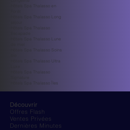
Longévité
Hôtels Spa Thalasso en
Forêt
Hôtels Spa Thalasso Long
séjour
Hôtels Spa Thalasso
Escapade
Hôtels Spa Thalasso Lune
de miel
Hôtels Spa Thalasso Soins
bio
Hôtels Spa Thalasso Ultra
Luxe
​Hôtels Spa Thalasso
Signature
Hôtels Spa Thalasso Îles
Découvrir
Offres Flash
Ventes Privées
Dernières Minutes