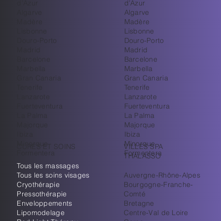
d’Azur
d’Azur
Algarve
Algarve
Madère
Madère
Lisbonne
Lisbonne
Douro-Porto
Douro-Porto
Madrid
Madrid
Barcelone
Barcelone
Marbella
Marbella
Gran Canaria
Gran Canaria
Tenerife
Tenerife
Lanzarote
Lanzarote
Fuerteventura
Fuerteventura
La Palma
La Palma
Majorque
Majorque
Ibiza
Ibiza
Minorque
Minorque
CURES ET SOINS
VILLES SPA
Formentera
Formentera
THALASSO
Tous les massages
Tous les soins visages
Auvergne-Rhône-Alpes
Cryothérapie
Bourgogne-Franche-
Pressothérapie
Comté
Enveloppements
Bretagne
Lipomodelage
Centre-Val de Loire