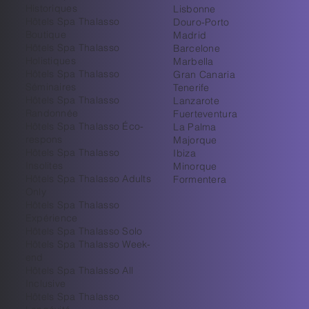
Historiques
Lisbonne
Hôtels Spa Thalasso
Douro-Porto
Boutique
Madrid
Hôtels Spa Thalasso
Barcelone
Holistiques
Marbella
Hôtels Spa Thalasso
Gran Canaria
Séminaires
Tenerife
Hôtels Spa Thalasso
Lanzarote
Randonnée
Fuerteventura
Hôtels Spa Thalasso Éco-
La Palma
respons
Majorque
Hôtels Spa Thalasso
Ibiza
Insolites
Minorque
Hôtels Spa Thalasso Adults
Formentera
Only
Hôtels Spa Thalasso
Expérience
Hôtels Spa Thalasso Solo
Hôtels Spa Thalasso Week-
end
Hôtels Spa Thalasso All
Inclusive
Hôtels Spa Thalasso