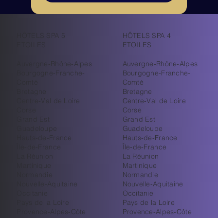
HÔTELS SPA 5
HÔTELS SPA 4
ETOILES
ETOILES
Auvergne-Rhône-Alpes
Auvergne-Rhône-Alpes
Bourgogne-Franche-
Bourgogne-Franche-
Comté
Comté
Bretagne
Bretagne
Centre-Val de Loire
Centre-Val de Loire
Corse
Corse
Grand Est
Grand Est
Guadeloupe
Guadeloupe
Hauts-de-France
Hauts-de-France
Île-de-France
Île-de-France
La Réunion
La Réunion
Martinique
Martinique
Normandie
Normandie
Nouvelle-Aquitaine
Nouvelle-Aquitaine
Occitanie
Occitanie
Pays de la Loire
Pays de la Loire
Provence-Alpes-Côte
Provence-Alpes-Côte