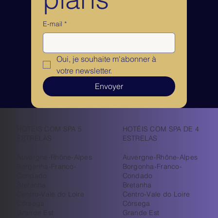
E-mail
*
Oui, je souhaite m'abonner à 
votre newsletter.
Envoyer
HOTÉIS COM SPA 5
HOTÉIS COM SPA DE 4
ESTRELAS
ESTRELAS
Auvergne-Rhône-Alpes
Auvergne-Rhône-Alpes
Borgonha-Franco-
Borgonha-Franco-
Condado
Condado
Bretanha
Bretanha
Centro-Vale do Loire
Centro-Vale do Loire
Córsega
Córsega
Grande Est
Grande Est