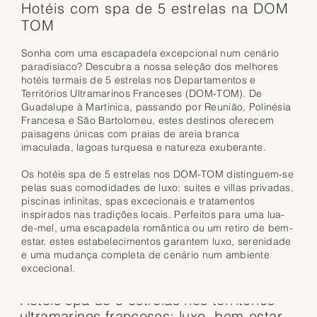
Hotéis com spa de 5 estrelas na DOM
TOM
Sonha com uma escapadela excepcional num cenário
paradisíaco? Descubra a nossa seleção dos melhores
hotéis termais de 5 estrelas nos Departamentos e
Territórios Ultramarinos Franceses (DOM-TOM). De
Guadalupe à Martinica, passando por Reunião, Polinésia
Francesa e São Bartolomeu, estes destinos oferecem
paisagens únicas com praias de areia branca
imaculada, lagoas turquesa e natureza exuberante.
Os hotéis spa de 5 estrelas nos DOM-TOM distinguem-se
pelas suas comodidades de luxo: suites e villas privadas,
piscinas infinitas, spas excecionais e tratamentos
inspirados nas tradições locais. Perfeitos para uma lua-
de-mel, uma escapadela romântica ou um retiro de bem-
estar, estes estabelecimentos garantem luxo, serenidade
e uma mudança completa de cenário num ambiente
excecional.
Hotéis spa de 5 estrelas nos territórios
ultramarinos franceses: luxo, bem-estar