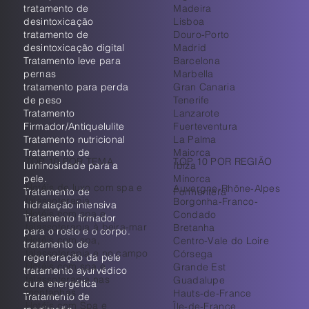
tratamento de
Madeira
desintoxicação
Lisboa
tratamento de
Douro-Porto
desintoxicação digital
Madrid
Tratamento leve para
Barcelona
pernas
Marbella
tratamento para perda
Gran Canaria
de peso
Tenerife
Tratamento
Lanzarote
Firmador/Antiquelulite
Fuerteventura
Tratamento nutricional
La Palma
Tratamento de
Maiorca
TOP 10 POR TEMA
TOP 10 POR REGIÃO
luminosidade para a
Ibiza
pele.
Minorca
Hotéis de luxo com spa e
Auvergne-Rhône-Alpes
Tratamento de
Formentera
talassoterapia
Borgonha-Franco-
hidratação intensiva
Hotéis com spa e
Condado
Tratamento firmador
talassoterapia à beira-mar
Bretanha
para o rosto e o corpo.
Hotéis com spa,
Centro-Vale do Loire
tratamento de
talassoterapia e no campo
Córsega
regeneração da pele
Hotéis com spa e
Grande Est
tratamento ayurvédico
talassoterapia nas
Guadalupe
cura energética
montanhas
Hauts-de-France
Tratamento de
Hotéis com Spa e
Île-de-France