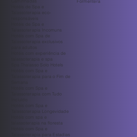
Caminhadas
Formentera
Hotéis de Spa e
Talassoterapia eco-
responsáveis
Hotéis de Spa e
Talassoterapia Incomuns
Hotéis com Spa de
Talassoterapia exclusivos
para adultos
Hotéis com experiência de
talassoterapia e spa
Spa Thalasso Solo Hotels
Hotéis com Spa e
Talassoterapia para o Fim de
Semana
Hotéis com Spa e
Talassoterapia com Tudo
Incluído
Hotéis com Spa e
Talassoterapia Longevidade
Hotéis com spa e
talassoterapia na floresta
Hotéis com Spa e
Talassoterapia para Estadias