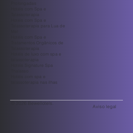
Prolongadas
Hotéis com Spa e
Talassoterapia
Hotéis com Spa e
Talassoterapia para Lua de
Mel
Hotéis com Spa e
Tratamentos Orgânicos de
Talassoterapia
Hotéis de luxo com spa e
talassoterapia
Hotéis Signature Spa
Thalasso
Hotéis com spa e
talassoterapia nas ilhas
© 2026 Bewellotels.
Aviso legal