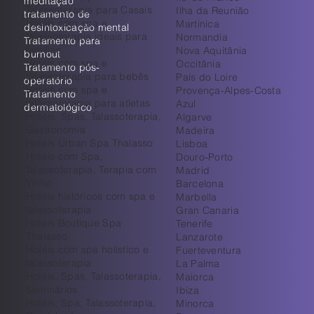
meditação
Talassoterapia para Casais
Ilha da Reunião
tratamento de
Hotéis com spa e
Martinica
desintoxicação mental
talassoterapia ideais para
Normandia
Tratamento para
famílias
Nova Aquitânia
burnout
Hotéis com spa e
Occitânia
Tratamento pós-
talassoterapia para bebês
País do Loire
operatório
Hotéis com spa e
Provença-Alpes-Costa
Tratamento
talassoterapia para atletas
Azul
dermatológico
Hotéis, Spas, Talassoterapia,
Algarve
Gastronomia
Madeira
Hotéis Urban Spa Thalasso
Lisboa
Hotéis com Spa,
Douro-Porto
Talassoterapia, Terapia com
Madrid
Vinho
Barcelona
Hotéis históricos com spa e
Marbella
talassoterapia
Gran Canaria
Hotéis Boutique Spa
Tenerife
Thalasso
Lanzarote
Hotéis com spa holístico e
Fuerteventura
talassoterapia
La Palma
Hotéis, Spas, Talassoterapia,
Maiorca
Seminários
Ibiza
Hotéis, Spa, Talassoterapia,
Minorca