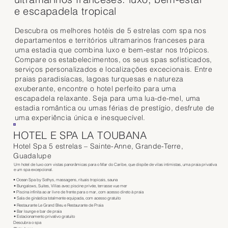
e escapadela tropical
Descubra os melhores hotéis de 5 estrelas com spa nos
departamentos e territórios ultramarinos franceses para
uma estadia que combina luxo e bem-estar nos trópicos.
Compare os estabelecimentos, os seus spas sofisticados,
serviços personalizados e localizações excecionais. Entre
praias paradisíacas, lagoas turquesas e natureza
exuberante, encontre o hotel perfeito para uma
escapadela relaxante. Seja para uma lua-de-mel, uma
estadia romântica ou umas férias de prestígio, desfrute de
uma experiência única e inesquecível.
HOTEL E SPA LA TOUBANA
Hotel Spa 5 estrelas – Sainte-Anne, Grande-Terre,
Guadalupe
Um hotel de luxo com vistas panorâmicas para o Mar do Caribe, que dispõe de vilas intimistas, uma praia privativa
e um spa excepcional.
• Ocean Spa by Sothys, massagens, rituais tropicais, sauna
• Bungalows, Suites, Villas avec piscine privée, terrasse vue mer
• Piscina infinita ao ar livre de frente para o mar, com acesso direto à praia
• Sala de ginástica totalmente equipada, com acesso gratuito
• Restaurante Le Grand Bleu e Restaurante de Praia
• Bar lounge e bar de praia
• Estacionamento privativo gratuito
Descubra o spa