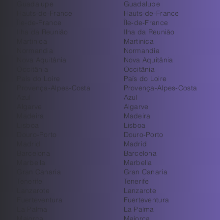
Guadalupe
Guadalupe
Hauts-de-France
Hauts-de-France
Île-de-France
Île-de-France
Ilha da Reunião
Ilha da Reunião
Martinica
Martinica
Normandia
Normandia
Nova Aquitânia
Nova Aquitânia
Occitânia
Occitânia
País do Loire
País do Loire
Provença-Alpes-Costa
Provença-Alpes-Costa
Azul
Azul
Algarve
Algarve
Madeira
Madeira
Lisboa
Lisboa
Douro-Porto
Douro-Porto
Madrid
Madrid
Barcelona
Barcelona
Marbella
Marbella
Gran Canaria
Gran Canaria
Tenerife
Tenerife
Lanzarote
Lanzarote
Fuerteventura
Fuerteventura
La Palma
La Palma
Maiorca
Maiorca