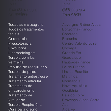
Ibiza
Ibiza
Minorca
Minorca
TRATAMENTOS E
CIDADES SPA
Formentera
Formentera
CUIDADOS
THALASSO
Todas as massagens
Auvergne-Rhône-Alpes
Todos os tratamentos
Borgonha-Franco-
faciais
Condado
Crioterapia
Bretanha
Pressoterapia
Centro-Vale do Loire
Envoltórios
Córsega
Lipomodelagem
Grande Est
Terapia com luz
Guadalupe
vermelha
Hauts-de-France
Impulso de reequilíbrio
Île-de-France
Terapia de pulso
Ilha da Reunião
Tratamento antiestresse
Martinica
Tratamento articular
Normandia
Tratamento de
Nova Aquitânia
emagrecimento
Occitânia
Tratamento de
País do Loire
Vitalidade
Provença-Alpes-Costa
Terapia Respiratória
Azul
Cura para o sono
Algarve