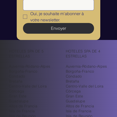
Oui, je souhaite m'abonner à 
votre newsletter.
Envoyer
HOTELES SPA DE 5
HOTELES SPA DE 4
ESTRELLAS
ESTRELLAS
Auvernia-Ródano-Alpes
Auvernia-Ródano-Alpes
Borgoña-Franco
Borgoña-Franco
Condado
Condado
Bretaña
Bretaña
Centro-Valle del Loira
Centro-Valle del Loira
Córcega
Córcega
Gran Este
Gran Este
Guadalupe
Guadalupe
Altos de Francia
Altos de Francia
Isla de Francia
Isla de Francia
Isla de Reunión
Isla de Reunión