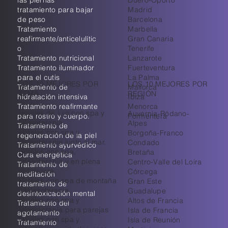
las piernas
Duero-Oporto
tratamiento para bajar
Madrid
de peso
Barcelona
Tratamiento
Marbella
reafirmante/anticelulític
Gran Canaria
o
Tenerife
Tratamiento nutricional
Lanzarote
Tratamiento iluminador
Fuerteventura
para el cutis
La Palma
LOS 10 MEJORES POR
LOS 10 MEJORES POR
Tratamiento de
Mallorca
TEMA
REGIÓN
hidratación intensiva
Ibiza
Tratamiento reafirmante
Menorca
Hoteles de lujo con spa y
Auvernia-Ródano-
para rostro y cuerpo.
Formentera
talasoterapia
Alpes
Tratamiento de
Hoteles con spa y
Borgoña-Franco
regeneración de la piel
talasoterapia junto al mar.
Condado
Tratamiento ayurvédico
Hoteles con spa,
Bretaña
Cura energética
talasoterapia y en plena
Centro-Valle del Loira
Tratamiento de
naturaleza.
Córcega
meditación
Hoteles con spa de montaña
Gran Este
tratamiento de
y talasoterapia
Guadalupe
desintoxicación mental
Hoteles con spa y
Altos de Francia
Tratamiento del
talasoterapia para parejas
Isla de Francia
agotamiento
Hoteles con spa y
Isla de Reunión
Tratamiento