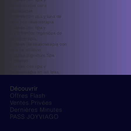
talasoterapia para
escapadas
Hoteles con spa y luna de
miel con talasoterapia
Hoteles con spa y
tratamientos orgánicos de
talasoterapia.
Hoteles de talasoterapia con
spa de ultralujo
Hoteles Signature Spa
Thalasso
Hoteles con spa y
talasoterapia en las islas.
Découvrir
Offres Flash
Ventes Privées
Dernières Minutes
PASS JOYVIAGO