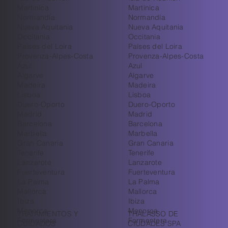
Martinica
Martinica
Normandía
Normandía
Nueva Aquitania
Nueva Aquitania
Occitania
Occitania
Países del Loira
Países del Loira
Provenza-Alpes-Costa
Provenza-Alpes-Costa
Azul
Azul
Algarve
Algarve
Madeira
Madeira
Lisboa
Lisboa
Duero-Oporto
Duero-Oporto
Madrid
Madrid
Barcelona
Barcelona
Marbella
Marbella
Gran Canaria
Gran Canaria
Tenerife
Tenerife
Lanzarote
Lanzarote
Fuerteventura
Fuerteventura
La Palma
La Palma
Mallorca
Mallorca
Ibiza
Ibiza
Menorca
Menorca
TRATAMIENTOS Y
THALASSO DE
Formentera
Formentera
CUIDADOS
CIUDADES SPA