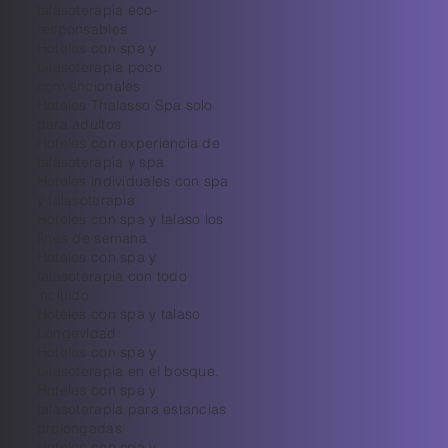
talasoterapia eco-
responsables
Hoteles con spa y
talasoterapia poco
convencionales
Hoteles Thalasso Spa solo
para adultos
Hoteles con experiencia de
talasoterapia y spa
Hoteles individuales con spa
y talasoterapia
Hoteles con spa y talaso los
fines de semana
Hoteles con spa y
talasoterapia con todo
incluido
Hoteles con spa y talaso
Longevidad
Hoteles con spa y
talasoterapia en el bosque.
Hoteles con spa y
talasoterapia para estancias
prolongadas
Hoteles con spa y