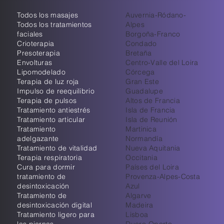
Todos los masajes
Auvernia-Ródano-
Todos los tratamientos
Alpes
faciales
Borgoña-Franco
Crioterapia
Condado
Presoterapia
Bretaña
Envolturas
Centro-Valle del Loira
Lipomodelado
Córcega
Terapia de luz roja
Gran Este
Impulso de reequilibrio
Guadalupe
Terapia de pulsos
Altos de Francia
Tratamiento antiestrés
Isla de Francia
Tratamiento articular
Isla de Reunión
Tratamiento
Martinica
adelgazante
Normandía
Tratamiento de vitalidad
Nueva Aquitania
Terapia respiratoria
Occitania
Cura para dormir
Países del Loira
tratamiento de
Provenza-Alpes-Costa
desintoxicación
Azul
Tratamiento de
Algarve
desintoxicación digital
Madeira
Tratamiento ligero para
Lisboa