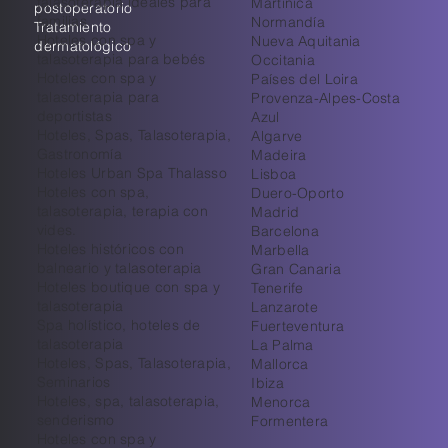
talasoterapia ideales para
Martinica
postoperatorio
familias
Normandía
Tratamiento
Hoteles con spa y
Nueva Aquitania
dermatológico
talasoterapia para bebés
Occitania
Hoteles con spa y
Países del Loira
talasoterapia para
Provenza-Alpes-Costa
deportistas
Azul
Hoteles, Spas, Talasoterapia,
Algarve
Gastronomía
Madeira
Hoteles Urban Spa Thalasso
Lisboa
Hoteles con spa,
Duero-Oporto
talasoterapia, terapia con
Madrid
vides.
Barcelona
Hoteles históricos con
Marbella
balneario y talasoterapia
Gran Canaria
Hoteles boutique con spa y
Tenerife
talasoterapia
Lanzarote
Spa holístico, hoteles de
Fuerteventura
talasoterapia
La Palma
Hoteles, Spas, Talasoterapia,
Mallorca
Seminarios
Ibiza
Hoteles, spa, talasoterapia,
Menorca
senderismo
Formentera
Hoteles con spa y