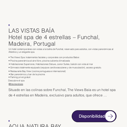
LAS VISTAS BAÍA
Hotel spa de 4 estrellas – Funchal,
Madeira, Portugal
Un hotel contemporáneo con vistas a la bahía de Funchal, reservado para adultos, con vistas panorámicas al
Atlántico y un elegante spa.
• The Views Spa: tratamientos faciales y corporales con productos Babor.
• Piscina panorámica al aire libre, piscina cubierta climatizada
• Habitaciones Superiores, Habitaciones Deluxe, Junior Suites, balcón con vista al mar
• Gimnasio totalmente equipado (equipos cardiovasculares y de musculación), acceso gratuito.
• Restaurante Bay View (cocina portuguesa e internacional)
• Bar panorámico y bar de la piscina
• Parking privé gratuit
Descubre el spa
@theviewsbaia
Situado en las colinas sobre Funchal, The Views Baía es un hotel spa 
de 4 estrellas en Madeira, exclusivo para adultos, que ofrece 
espectaculares vistas panorámicas de la bahía y el océano Atlántico. A 
pocos minutos del centro de la ciudad, este hotel es el lugar perfecto 
para una estancia relajante en un entorno moderno y elegante.

Disponibilidad
Ideal para una escapada romántica de fin de semana en Madeira o una 
AQUA NATURA BAY