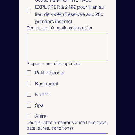
EXPLORER à 249€ pour 1 an au
lieu de 499€ (Réservée aux 200
premiers inscrits)
Décrire les informations à modifier
Proposer une offre spéciale
Petit déjeuner
Restaurant
Nuitée
Spa
Autre
Décrire l'offre à insérer sur ma fiche (type,
date, durée, conditions)