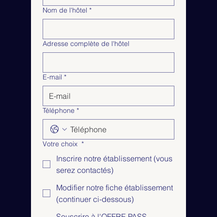
Nom de l'hôtel
*
Adresse complète de l'hôtel
E-mail
*
Téléphone
*
Votre choix
*
Inscrire notre établissement (vous
serez contactés)
Modifier notre fiche établissement
(continuer ci-dessous)
Souscrire à l'OFFRE PASS